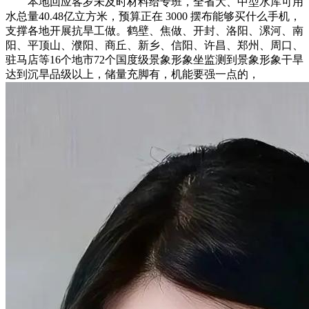
本地回应客岁未及时材料给专班，全省大、中型水库可用
水总量40.48亿立方米，预算正在 3000 摆布能够买什么手机，
支撑各地开展抗旱工做。鹤壁、焦做、开封、洛阳、漯河、南
阳、平顶山、濮阳、商丘、新乡、信阳、许昌、郑州、周口、
驻马店等16个地市72个国度级景象形象坐监测到景象形象干旱
达到沉旱品级以上，储量充脚有，机能要强一点的，